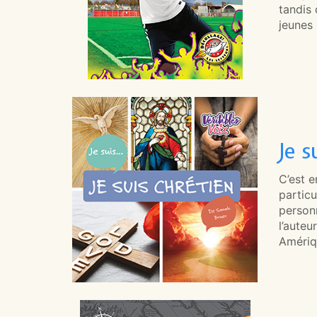
tandis 
jeunes 
Je s
C’est e
particu
person
l’auteu
Amériq