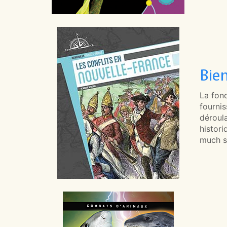
Bie
La fond
fourni
déroula
histori
much s