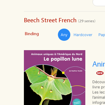
Beech Street French
(29 series)
Binding
Any
Hardcover
Pap
Ani
Découv
livre p
Les lec
l’anima
infogr