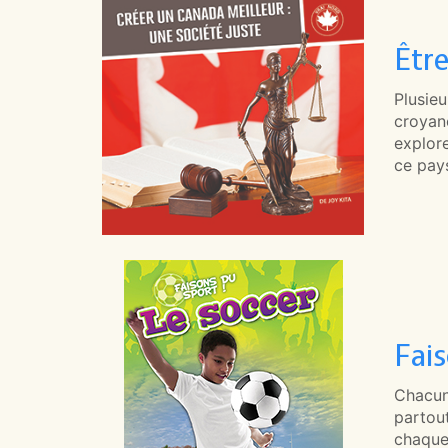
Êtr
Plusieu
croyanc
explor
ce pays
Fai
Chacun 
partout
chaque 