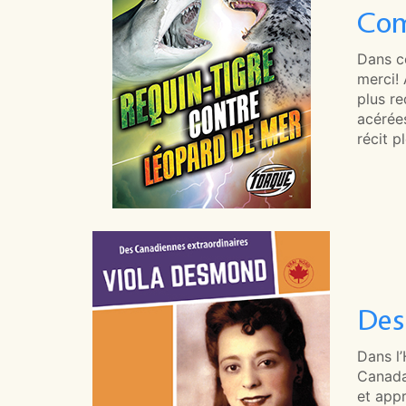
Com
Dans ce
merci! 
plus r
acérées
récit p
Des
Dans l’
Canada
et appr