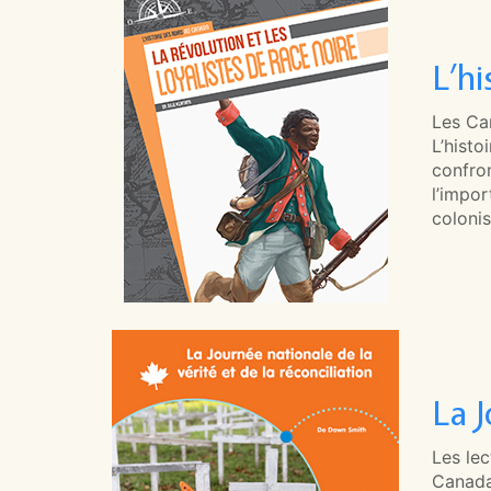
L’h
Les Can
L’histo
confron
l’impor
colonis
La J
Les le
Canada 