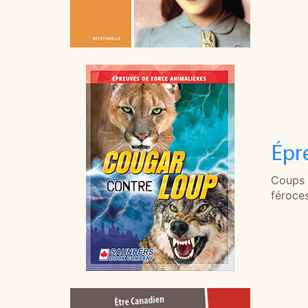
Épr
Coups d
féroces