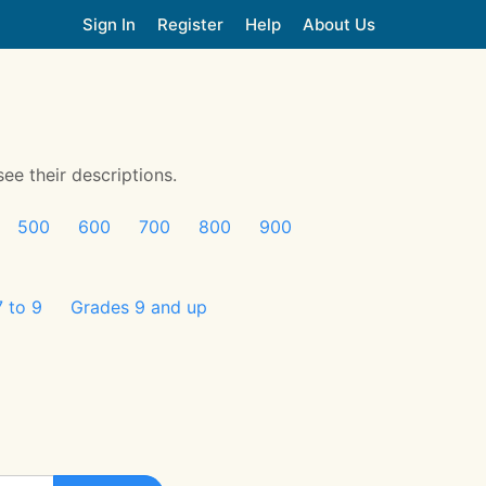
Sign In
Register
Help
About Us
see their descriptions.
500
600
700
800
900
 to 9
Grades 9 and up