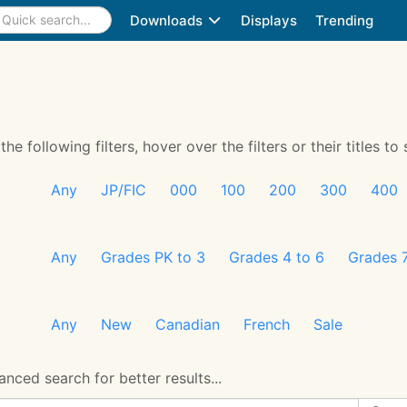
Downloads
Displays
Trending
 following filters, hover over the filters or their titles to 
Any
JP/FIC
000
100
200
300
400
Any
Grades PK to 3
Grades 4 to 6
Grades 7
Any
New
Canadian
French
Sale
nced search for better results...