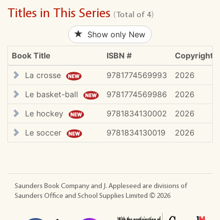
Titles in This Series
(Total of 4)
Show only New
Book Title
ISBN #
Copyright
La crosse
9781774569993
2026
Le basket-ball
9781774569986
2026
Le hockey
9781834130002
2026
Le soccer
9781834130019
2026
Saunders Book Company and J. Appleseed are divisions of
Saunders Office and School Supplies Limited ©
2026