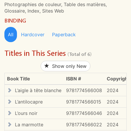
Photographies de couleur, Table des matières,
Glossaire, Index, Sites Web
BINDING
All
Hardcover
Paperback
Titles in This Series
(Total of 6)
Show only New
Book Title
ISBN #
Copyright
L’aigle à tête blanche
9781774566008
2024
L’antilocapre
9781774566015
2024
L’ours noir
9781774566046
2024
La marmotte
9781774566022
2024