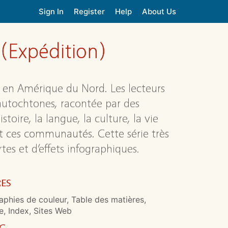
Sign In
Register
Help
About Us
(Expédition)
s en Amérique du Nord. Les lecteurs
autochtones, racontée par des
oire, la langue, la culture, la vie
nt ces communautés. Cette série très
s et d’effets infographiques.
RES
phies de couleur, Table des matières,
e, Index, Sites Web
NG