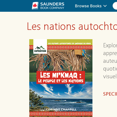
Browse Books
Les nations autocht
Explo
appre
auteu
quoti
visue
SPECI