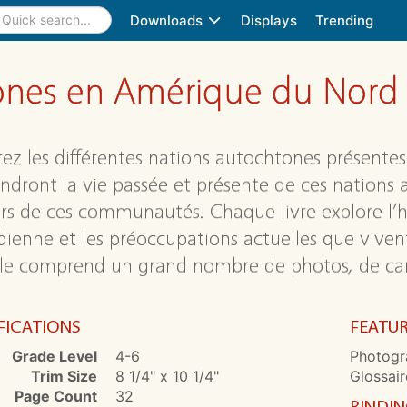
Downloads
Displays
Trending
ones en Amérique du Nord 
rez les différentes nations autochtones présente
ndront la vie passée et présente de ces nations 
rs de ces communautés. Chaque livre explore l’hist
dienne et les préoccupations actuelles que vive
lle comprend un grand nombre de photos, de carte
FICATIONS
FEATU
Grade Level
4-6
Photogra
Trim Size
8 1/4" x 10 1/4"
Glossair
Page Count
32
BINDI