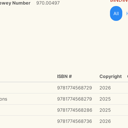
ewey Number
970.00497
All
ISBN #
Copyright
9781774568729
2026
ions
9781774568279
2025
9781774568286
2025
9781774568736
2026