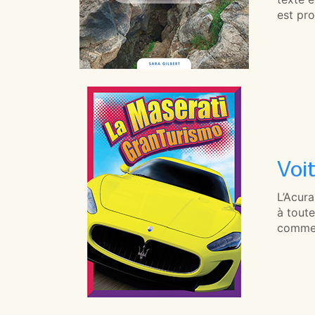
est pro
Voi
L’Acura
à toute
commen