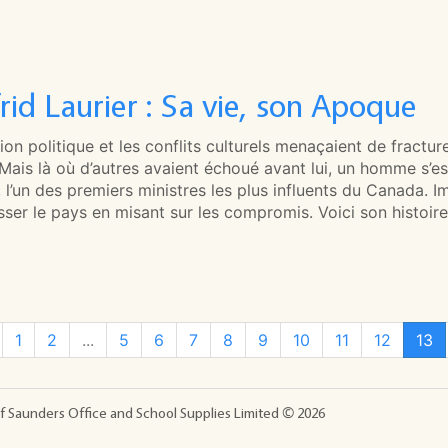
rid Laurier : Sa vie, son Apoque
tion politique et les conflits culturels menaçaient de fractu
 Mais là où d’autres avaient échoué avant lui, un homme s’est 
, l’un des premiers ministres les plus influents du Canada. 
ser le pays en misant sur les compromis. Voici son histoire
1
2
...
5
6
7
8
9
10
11
12
13
f Saunders Office and School Supplies Limited ©
2026