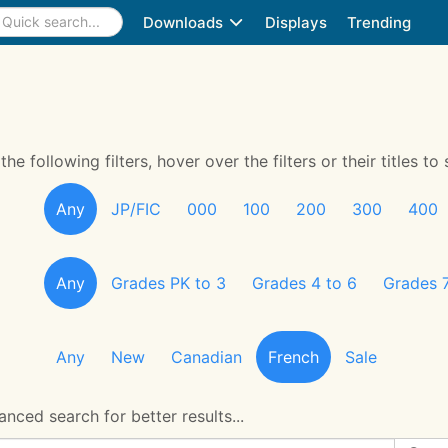
Downloads
Displays
Trending
 following filters, hover over the filters or their titles to 
Any
JP/FIC
000
100
200
300
400
Any
Grades PK to 3
Grades 4 to 6
Grades 7
Any
New
Canadian
French
Sale
nced search for better results...