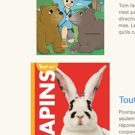
Tom l’e
n’est p
directi
mes. Le
qu’ils
Tou
Pourqu
seuleme
réponse
corpore