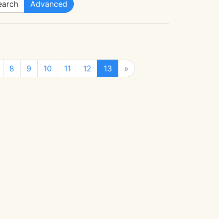
arch
Advanced
8
9
10
11
12
13
»