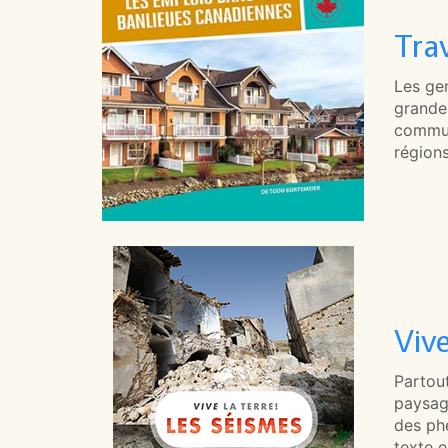
Tra
Les gen
grande 
commun
région
Vive
Partou
paysag
des ph
texte e