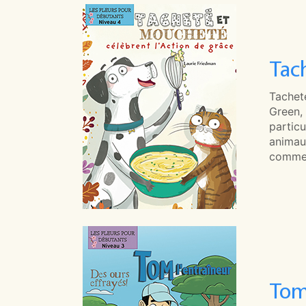
Tac
Tachet
Green, 
partic
animaux
comme c
Tom