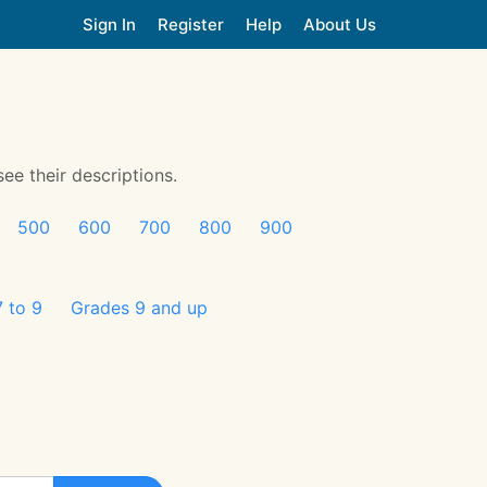
Sign In
Register
Help
About Us
see their descriptions.
500
600
700
800
900
 to 9
Grades 9 and up