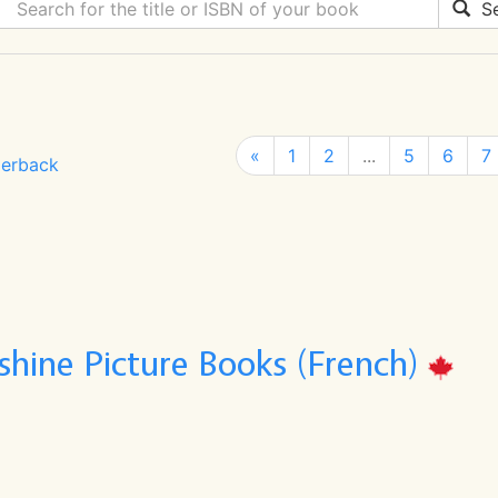
Se
«
1
2
...
5
6
7
erback
shine Picture Books (French)